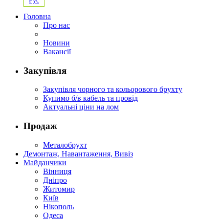
Рус
Головна
Про нас
Новини
Вакансії
Закупівля
Закупівля чорного та кольорового брухту
Купимо б/в кабель та провід
Актуальні ціни на лом
Продаж
Металобрухт
Демонтаж, Навантаження, Вивіз
Майданчики
Вінниця
Дніпро
Житомир
Київ
Нікополь
Одеса