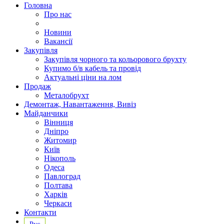
Головна
Про нас
Новини
Вакансії
Закупівля
Закупівля чорного та кольорового брухту
Купимо б/в кабель та провід
Актуальні ціни на лом
Продаж
Металобрухт
Демонтаж, Навантаження, Вивіз
Майданчики
Вінниця
Дніпро
Житомир
Київ
Нікополь
Одеса
Павлоград
Полтава
Харків
Черкаси
Контакти