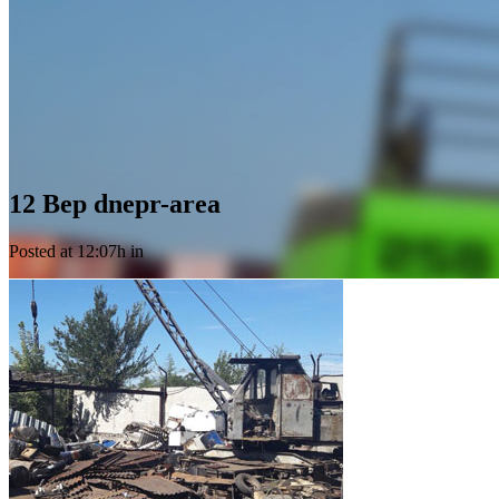
12 Вер
dnepr-area
Posted at 12:07h
in
dnepr-area