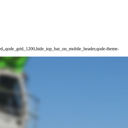
oaded,,qode_grid_1200,hide_top_bar_on_mobile_header,qode-theme-