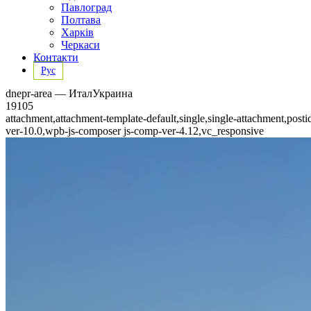
Павлоград
Полтава
Харків
Черкаси
Контакти
Рус
dnepr-area — ИталУкраина
19105
attachment,attachment-template-default,single,single-attachment,p
ver-10.0,wpb-js-composer js-comp-ver-4.12,vc_responsive