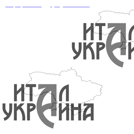
+38 (095) 547-34-56
office@italukraine.com