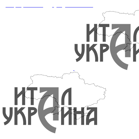
+38 (095) 547-34-56
office@italukraine.com