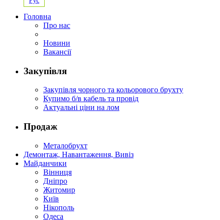
Рус
Головна
Про нас
Новини
Вакансії
Закупівля
Закупівля чорного та кольорового брухту
Купимо б/в кабель та провід
Актуальні ціни на лом
Продаж
Металобрухт
Демонтаж, Навантаження, Вивіз
Майданчики
Вінниця
Дніпро
Житомир
Київ
Нікополь
Одеса