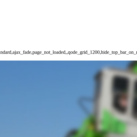
t-standard,ajax_fade,page_not_loaded,,qode_grid_1200,hide_top_bar_o