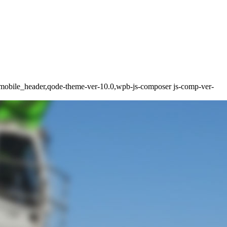
n_mobile_header,qode-theme-ver-10.0,wpb-js-composer js-comp-ver-