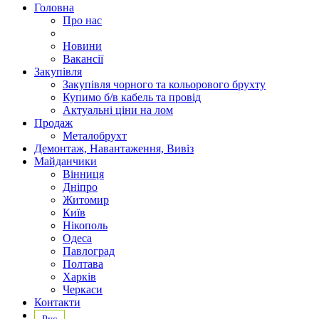
Головна
Про нас
Новини
Вакансії
Закупівля
Закупівля чорного та кольорового брухту
Купимо б/в кабель та провід
Актуальні ціни на лом
Продаж
Металобрухт
Демонтаж, Навантаження, Вивіз
Майданчики
Вінниця
Дніпро
Житомир
Київ
Нікополь
Одеса
Павлоград
Полтава
Харків
Черкаси
Контакти