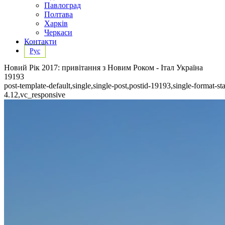
Павлоград
Полтава
Харків
Черкаси
Контакти
Рус
Новий Рік 2017: привітання з Новим Роком - Італ Україна
19193
post-template-default,single,single-post,postid-19193,single-forma
4.12,vc_responsive