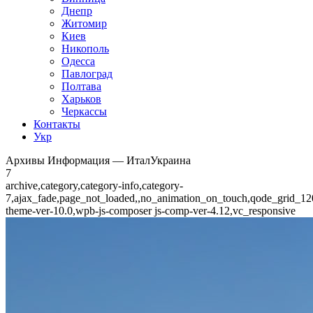
Днепр
Житомир
Киев
Никополь
Одесса
Павлоград
Полтава
Харьков
Черкассы
Контакты
Укр
Архивы Информация — ИталУкраина
7
archive,category,category-info,category-
7,ajax_fade,page_not_loaded,,no_animation_on_touch,qode_grid_12
theme-ver-10.0,wpb-js-composer js-comp-ver-4.12,vc_responsive